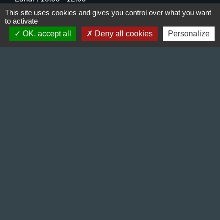
Mercredi : 13:30 - 16:30
This site uses cookies and gives you control over what you want
to activate
Vendredi : 10:00 - 12:00 / 15:00 - 18:00
OK, accept all
Deny all cookies
Personalize
Liens
Préfecture de l'Isère
Département de l'Isère
Bièvre Isère communauté
La Région Auvergne-Rhône-Alpes
Terres de Berlioz portail touristique
Mentions légales
-
Politique de confidentialité
-
Accessibilité
-
Plan du site
-
Gestion des cookies