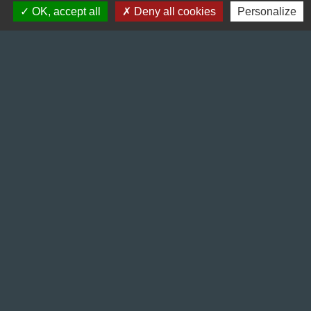
OK, accept all
Deny all cookies
Personalize
Liens
Préfecture de l'Isère
Département de l'Isère
Bièvre Isère communauté
La Région Auvergne-Rhône-Alpes
Terres de Berlioz portail touristique
Mentions légales
-
Politique de confidentialité
-
Accessibilité
-
Plan du site
-
Gestion des cookies
Site créé en partenariat avec Réseau des Communes