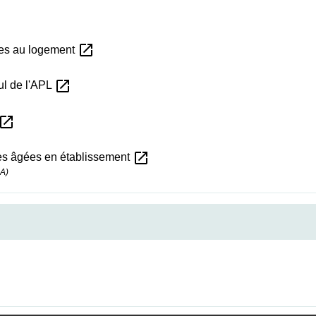
open_in_new
les au logement
open_in_new
ul de l'APL
pen_in_new
open_in_new
es âgées en établissement
SA)