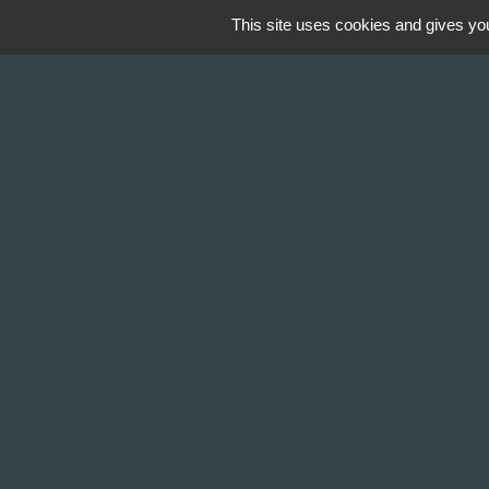
This site uses cookies and gives you
Contact & Horaires
Commune de Gillonnay
Place de la Mairie
38260 Gillonnay - FRANCE
+33 4 74 20 53 44
Contact par formulaire
Lundi : 10:00 - 12:00
Mercredi : 13:30 - 16:30