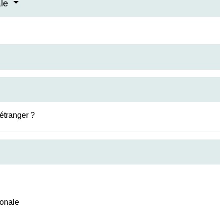
ale
étranger ?
ionale