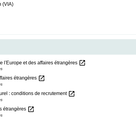
n (VIA)
open_in_new
e l'Europe et des affaires étrangères
es
open_in_new
ffaires étrangères
es
open_in_new
urel : conditions de recrutement
es
open_in_new
es étrangères
es