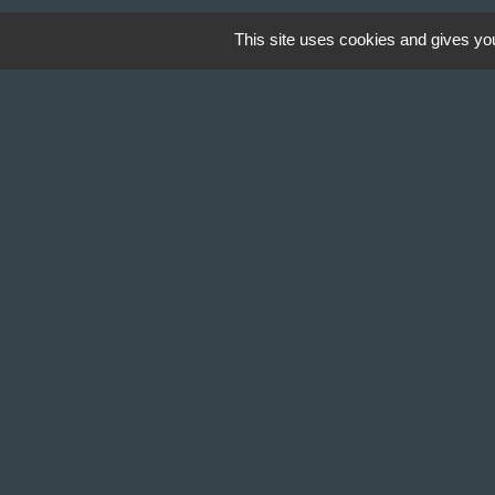
This site uses cookies and gives you
Contact & Horaires
Commune de Gillonnay
Place de la Mairie
38260 Gillonnay - FRANCE
+33 4 74 20 53 44
Contact par formulaire
Lundi : 10:00 - 12:00
Mercredi : 13:30 - 16:30
Vendredi : 10:00 - 12:00 / 15:00 - 18:00