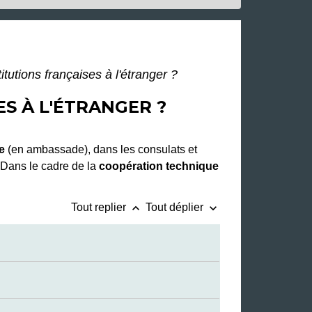
tutions françaises à l'étranger ?
S À L'ÉTRANGER ?
e
(en ambassade), dans les consulats et
. Dans le cadre de la
coopération technique
keyboard_arrow_up
keyboard_arrow_down
Tout replier
Tout déplier