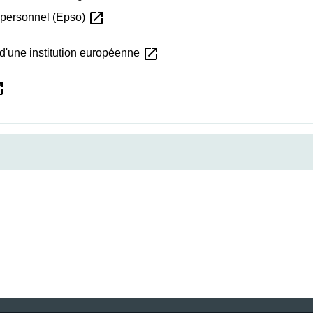
open_in_new
u personnel (Epso)
open_in_new
 d'une institution européenne
_new