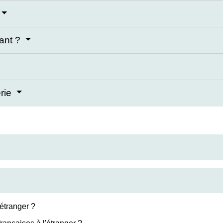
ant ?
erie
étranger ?