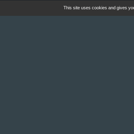
This site uses cookies and gives you
Contact & Horaires
Commune de Gillonnay
Place de la Mairie
38260 Gillonnay - FRANCE
+33 4 74 20 53 44
Contact par formulaire
Lundi : 10:00 - 12:00
Mercredi : 13:30 - 16:30
Vendredi : 10:00 - 12:00 / 15:00 - 18:00