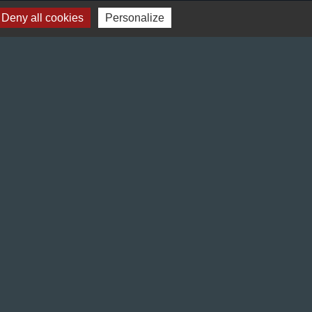
Deny all cookies
Personalize
Liens
Préfecture de l'Isère
Département de l'Isère
Bièvre Isère communauté
La Région Auvergne-Rhône-Alpes
Terres de Berlioz portail touristique