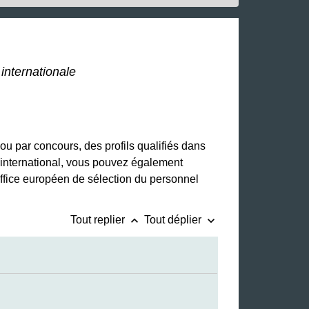
 internationale
 ou par concours, des profils qualifiés dans
e international, vous pouvez également
Office européen de sélection du personnel
keyboard_arrow_up
keyboard_arrow_down
Tout replier
Tout déplier