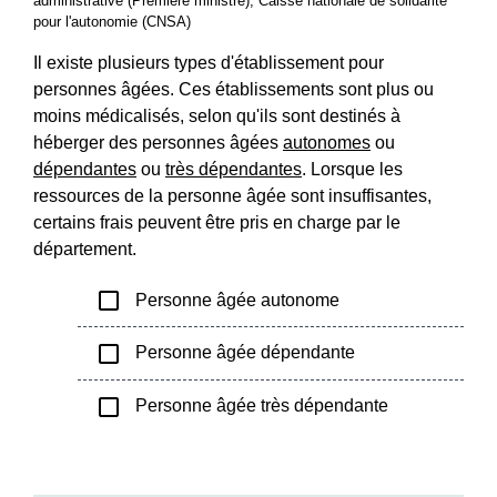
administrative (Première ministre), Caisse nationale de solidarité
pour l'autonomie (CNSA)
Il existe plusieurs types d'établissement pour
personnes âgées. Ces établissements sont plus ou
moins médicalisés, selon qu'ils sont destinés à
héberger des personnes âgées
autonomes
ou
dépendantes
ou
très dépendantes
. Lorsque les
ressources de la personne âgée sont insuffisantes,
certains frais peuvent être pris en charge par le
département.
check_box_outline_blank
Personne âgée autonome
check_box_outline_blank
Personne âgée dépendante
check_box_outline_blank
Personne âgée très dépendante