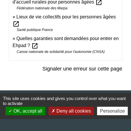
open_in_new
d'accueil rurales pour personnes âgées
Fédération nationale des Marpa
Lieux de vie collectifs pour les personnes âgées
open_in_new
Santé publique France
Quelles garanties sont demandées pour entrer en
open_in_new
Ehpad ?
Caisse nationale de solidarité pour l'autonomie (CNSA)
Signaler une erreur sur cette page
This site uses cookies and gives you control over what you want
to activate
Contact & Horaires
OK, accept all
Deny all cookies
Personalize
Commune de Gillonnay
Place de la Mairie
38260 Gillonnay - FRANCE