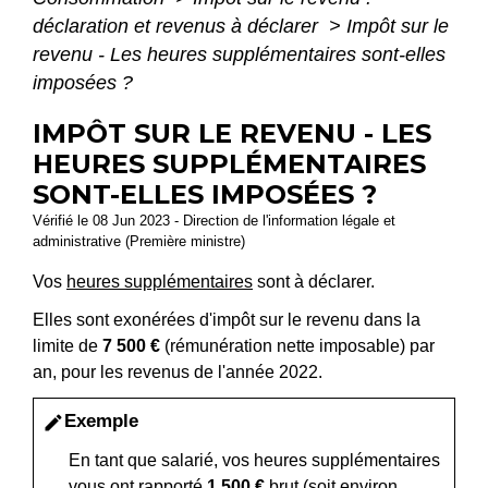
déclaration et revenus à déclarer
>
Impôt sur le
revenu - Les heures supplémentaires sont-elles
imposées ?
IMPÔT SUR LE REVENU - LES
HEURES SUPPLÉMENTAIRES
SONT-ELLES IMPOSÉES ?
Vérifié le 08 Jun 2023 - Direction de l'information légale et
administrative (Première ministre)
Vos
heures supplémentaires
sont à déclarer.
Elles sont exonérées d'impôt sur le revenu dans la
limite de
7 500 €
(rémunération nette imposable) par
an, pour les revenus de l'année 2022.
Exemple
edit
En tant que salarié, vos heures supplémentaires
vous ont rapporté
1 500 €
brut (soit environ