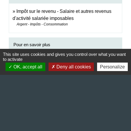
Impôt sur le revenu - Salaire et autres revenus
d'activité salariée imposables
Argent - Impôts - Consommation
Pour en savoir plus
This site uses cookies and gives you control over what you want
to activate
Brochure pratique 2023 - Déclaration des revenus
open_in_new
de 2022
OK, accept all
Deny all cookies
Personalize
Ministère chargé des finances
Signaler une erreur sur cette page
Contact & Horaires