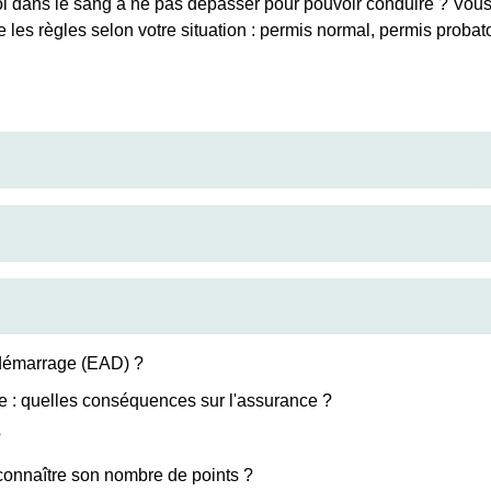
l dans le sang à ne pas dépasser pour pouvoir conduire ? Vous 
 les règles selon votre situation : permis normal, permis prob
tidémarrage (EAD) ?
ue : quelles conséquences sur l'assurance ?
?
connaître son nombre de points ?