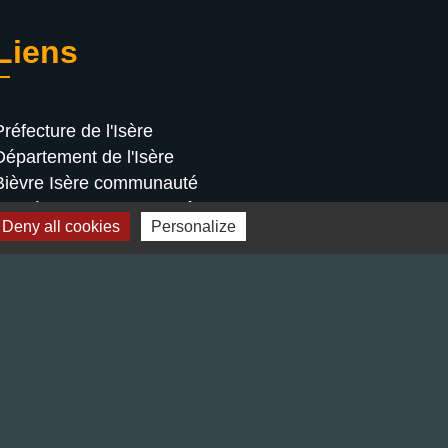
Liens
Préfecture de l'Isère
Département de l'Isère
Bièvre Isère communauté
La Région Auvergne-Rhône-Alpes
Deny all cookies
Personalize
Terres de Berlioz portail touristique