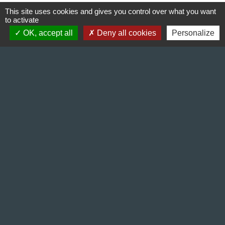
This site uses cookies and gives you control over what you want
to activate
OK, accept all
Deny all cookies
Personalize
Contact & Horaires
Commune de Gillonnay
Place de la Mairie
38260 Gillonnay - FRANCE
+33 4 74 20 53 44
Contact par formulaire
Lundi : 10:00 - 12:00
Mercredi : 13:30 - 16:30
Vendredi : 10:00 - 12:00 / 15:00 - 18:00