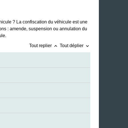
hicule ? La confiscation du véhicule est une
tions : amende, suspension ou annulation du
ule.
keyboard_arrow_up
keyboard_arrow_down
Tout replier
Tout déplier