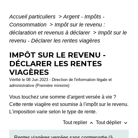
Accueil particuliers
>
Argent - Impôts -
Consommation
>
Impôt sur le revenu :
déclaration et revenus à déclarer
>
Impôt sur le
revenu - Déclarer les rentes viagères
IMPÔT SUR LE REVENU -
DÉCLARER LES RENTES
VIAGÈRES
Vérifié le 08 Jun 2023 - Direction de l'information légale et
administrative (Première ministre)
Vous touchez une somme d'argent versée à vie ?
Cette rente viagère est soumise à l'impôt sur le revenu.
L'imposition varie selon le type de rente.
keyboard_arrow_up
keyboard_arrow_down
Tout replier
Tout déplier
Rentes viagères versées sans contrepartie (à