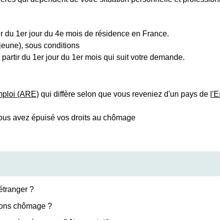
ir du 1
er
jour du 4
e
mois de résidence en France.
jeune), sous conditions
 partir du 1
er
jour du 1
er
mois qui suit votre demande.
mploi (ARE)
qui diffère selon que vous reveniez d'un pays de
l'
ous avez épuisé vos droits au chômage
étranger ?
tions chômage ?