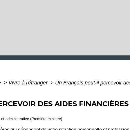
e
>
Vivre à l'étranger
>
Un Français peut-il percevoir de
ERCEVOIR DES AIDES FINANCIÈRE
e et administrative (Première ministre)
ères qui dépendent de votre situation personnelle et professionn