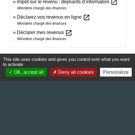
open_in_new
Impôt sur le revenu : dépliants d'information
Ministère chargé des finances
open_in_new
Déclarez vos revenus en ligne
Ministère chargé des finances
open_in_new
Déclarer mes revenus
Ministère chargé des finances
Signaler une erreur sur cette page
This site uses cookies and gives you control over what you want
to activate
OK, accept all
Deny all cookies
Personalize
Contact & Horaires
Commune de Gillonnay
Place de la Mairie
38260 Gillonnay - FRANCE
+33 4 74 20 53 44
Contact par formulaire