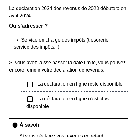
La déclaration 2024 des revenus de 2023 débutera en
avril 2024.
Où s’adresser ?
arrow_right
Service en charge des impôts (trésorerie,
service des impôts...)
Si vous avez laissé passer la date limite, vous pouvez
encore remplir votre déclaration de revenus.
check_box_outline_blank
La déclaration en ligne reste disponible
check_box_outline_blank
La déclaration en ligne n'est plus
disponible
À savoir
info
Si vous déclarez vos revenus en retard,