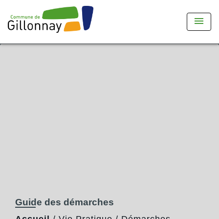
menu
Guide des démarches
Accueil
/
Vie Pratique
/
Démarches