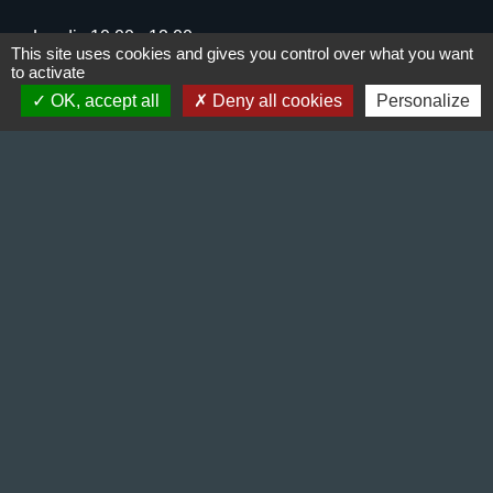
Lundi : 10:00 - 12:00
This site uses cookies and gives you control over what you want
Mercredi : 13:30 - 16:30
to activate
Vendredi : 10:00 - 12:00 / 15:00 - 18:00
OK, accept all
Deny all cookies
Personalize
Liens
Préfecture de l'Isère
Département de l'Isère
Bièvre Isère communauté
La Région Auvergne-Rhône-Alpes
Terres de Berlioz portail touristique
Mentions légales
-
Politique de confidentialité
-