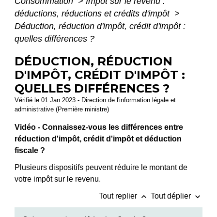
Consommation
>
Impôt sur le revenu :
déductions, réductions et crédits d'impôt
>
Déduction, réduction d'impôt, crédit d'impôt :
quelles différences ?
DÉDUCTION, RÉDUCTION
D'IMPÔT, CRÉDIT D'IMPÔT :
QUELLES DIFFÉRENCES ?
Vérifié le 01 Jan 2023 - Direction de l'information légale et
administrative (Première ministre)
Vidéo - Connaissez-vous les différences entre
réduction d'impôt, crédit d'impôt et déduction
fiscale ?
Plusieurs dispositifs peuvent réduire le montant de
votre impôt sur le revenu.
keyboard_arrow_up
keyboard_arrow_down
Tout replier
Tout déplier