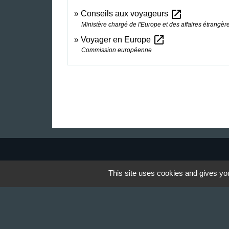
open_in_new
Conseils aux voyageurs
Ministère chargé de l'Europe et des affaires étrangèr
open_in_new
Voyager en Europe
Commission européenne
Contact & Horaires
This site uses cookies and gives you
Commune de Gillonnay
Place de la Mairie