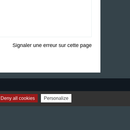
Signaler une erreur sur cette page
Liens
Deny all cookies
Personalize
Préfecture de l'Isère
Département de l'Isère