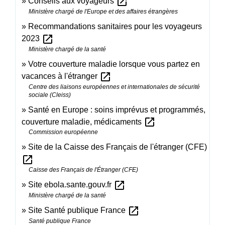
open_in_new
Conseils aux voyageurs
Ministère chargé de l'Europe et des affaires étrangères
Recommandations sanitaires pour les voyageurs
open_in_new
2023
Ministère chargé de la santé
Votre couverture maladie lorsque vous partez en
open_in_new
vacances à l'étranger
Centre des liaisons européennes et internationales de sécurité
sociale (Cleiss)
Santé en Europe : soins imprévus et programmés,
open_in_new
couverture maladie, médicaments
Commission européenne
Site de la Caisse des Français de l'étranger (CFE)
open_in_new
Caisse des Français de l'Étranger (CFE)
open_in_new
Site ebola.sante.gouv.fr
Ministère chargé de la santé
open_in_new
Site Santé publique France
Santé publique France