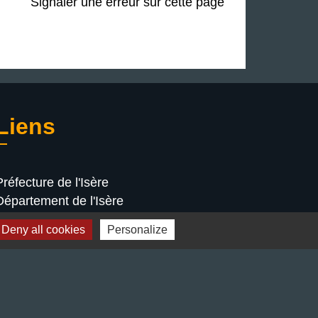
Signaler une erreur sur cette page
Liens
Préfecture de l'Isère
Département de l'Isère
Bièvre Isère communauté
Deny all cookies
Personalize
La Région Auvergne-Rhône-Alpes
Terres de Berlioz portail touristique