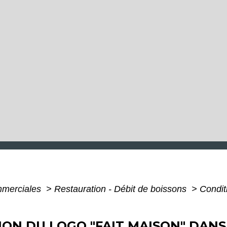
mmerciales
>
Restauration - Débit de boissons
>
Conditi
TION DU LOGO "FAIT MAISON" DAN