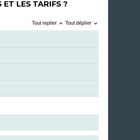
ET LES TARIFS ?
keyboard_arrow_up
keyboard_arrow_down
Tout replier
Tout déplier