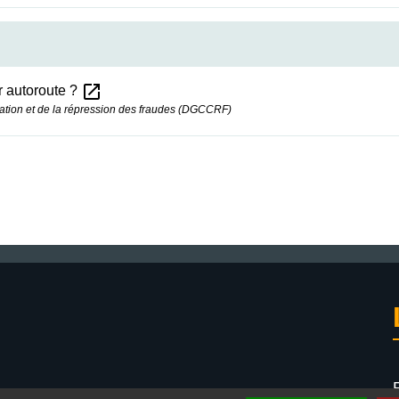
open_in_new
r autoroute ?
ation et de la répression des fraudes (DGCCRF)