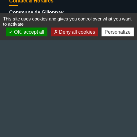
Contact & Horaires
Commune de Gillonnay
This site uses cookies and gives you control over what you want
Place de la Mairie
to activate
38260 Gillonnay - FRANCE
OK, accept all
Deny all cookies
Personalize
+33 4 74 20 53 44
Contact par formulaire
Lundi : 10:00 - 12:00
Mercredi : 13:30 - 16:30
Vendredi : 10:00 - 12:00 / 15:00 - 18:00
Liens
Préfecture de l'Isère