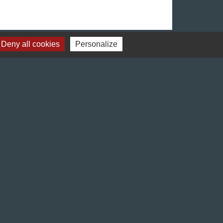
Deny all cookies
Personalize
Liens
Préfecture de l'Isère
Département de l'Isère
Bièvre Isère communauté
La Région Auvergne-Rhône-Alpes
Terres de Berlioz portail touristique