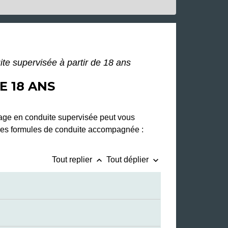
te supervisée à partir de 18 ans
E 18 ANS
sage en conduite supervisée peut vous
tres formules de conduite accompagnée :
keyboard_arrow_up
keyboard_arrow_down
Tout replier
Tout déplier