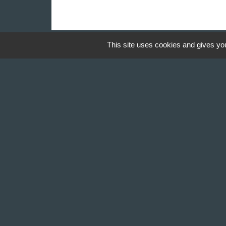
This site uses cookies and gives you
Contact & Horaires
Commune de Gillonnay
Place de la Mairie
38260 Gillonnay - FRANCE
+33 4 74 20 53 44
Contact par formulaire
Lundi : 10:00 - 12:00
Mercredi : 13:30 - 16:30
Vendredi : 10:00 - 12:00 / 15:00 - 18:00