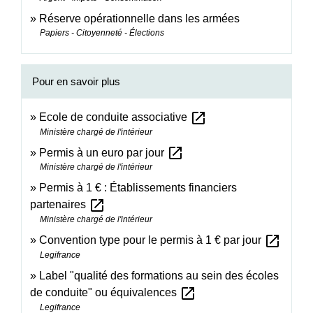
Réserve opérationnelle dans les armées
Papiers - Citoyenneté - Élections
Pour en savoir plus
open_in_new
Ecole de conduite associative
Ministère chargé de l'intérieur
open_in_new
Permis à un euro par jour
Ministère chargé de l'intérieur
Permis à 1 € : Établissements financiers
open_in_new
partenaires
Ministère chargé de l'intérieur
open_in_new
Convention type pour le permis à 1 € par jour
Legifrance
Label "qualité des formations au sein des écoles
open_in_new
de conduite" ou équivalences
Legifrance