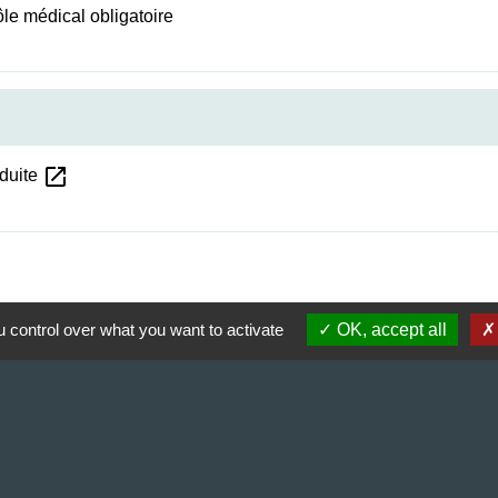
ôle médical obligatoire
open_in_new
nduite
 control over what you want to activate
OK, accept all