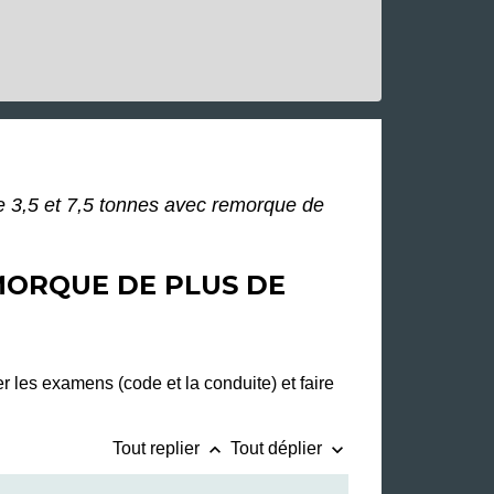
e 3,5 et 7,5 tonnes avec remorque de
EMORQUE DE PLUS DE
 les examens (code et la conduite) et faire
keyboard_arrow_up
keyboard_arrow_down
Tout replier
Tout déplier