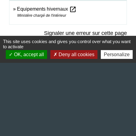
open_in_new
Equipements hivernaux
Ministère chargé de l'intérieur
Signaler une erreur sur cette page
This site uses cookies and gives you control over what you want
to activate
OK, accept all
Deny all cookies
Personalize
Contact & Horaires
Commune de Gillonnay
Place de la Mairie
38260 Gillonnay - FRANCE
+33 4 74 20 53 44
Contact par formulaire
Lundi : 10:00 - 12:00
Mercredi : 13:30 - 16:30