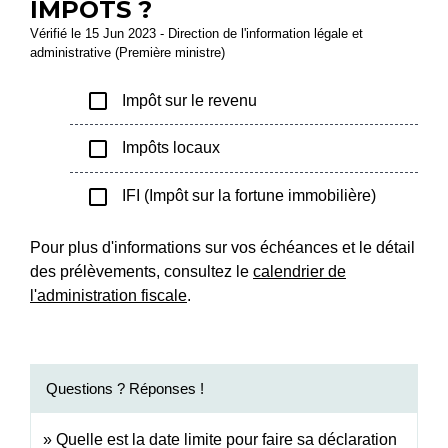
IMPÔTS ?
Vérifié le 15 Jun 2023 - Direction de l'information légale et
administrative (Première ministre)
check_box_outline_blank
Impôt sur le revenu
check_box_outline_blank
Impôts locaux
check_box_outline_blank
IFI (Impôt sur la fortune immobilière)
Pour plus d'informations sur vos échéances et le détail
des prélèvements, consultez le
calendrier de
l'administration fiscale
.
Questions ? Réponses !
Quelle est la date limite pour faire sa déclaration