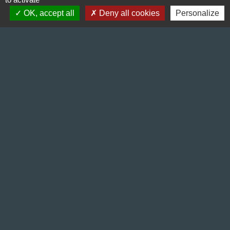
+33 4 74 20 53 44
OK, accept all
Deny all cookies
Personalize
Contact par formulaire
Lundi : 10:00 - 12:00
Mercredi : 13:30 - 16:30
Vendredi : 10:00 - 12:00 / 15:00 - 18:00
Liens
Préfecture de l'Isère
Département de l'Isère
Bièvre Isère communauté
La Région Auvergne-Rhône-Alpes
Terres de Berlioz portail touristique