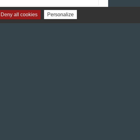
Signaler une erreur sur cette page
Deny all cookies
Personalize
Liens
Préfecture de l'Isère
Département de l'Isère
Bièvre Isère communauté
La Région Auvergne-Rhône-Alpes
Terres de Berlioz portail touristique