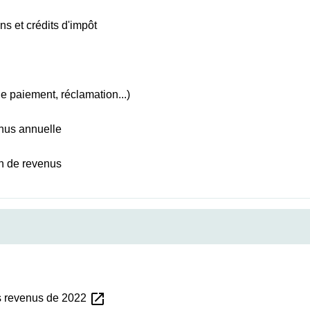
ns et crédits d'impôt
 de paiement, réclamation...)
enus annuelle
on de revenus
open_in_new
es revenus de 2022