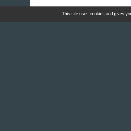
This site uses cookies and gives you
Contact & Horaires
Commune de Gillonnay
Place de la Mairie
38260 Gillonnay - FRANCE
+33 4 74 20 53 44
Contact par formulaire
Lundi : 10:00 - 12:00