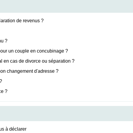
claration de revenus ?
nu ?
 pour un couple en concubinage ?
ial en cas de divorce ou séparation ?
 son changement d'adresse ?
?
ce ?
us à déclarer