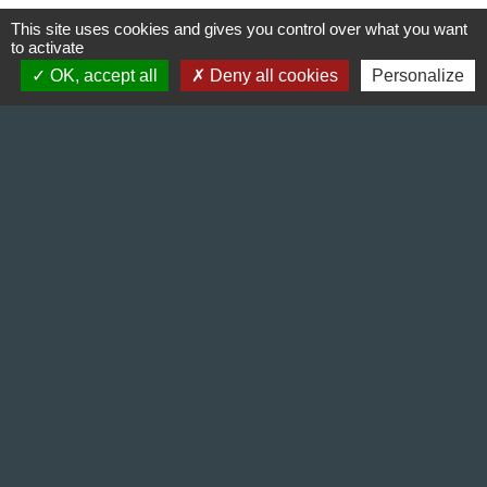
This site uses cookies and gives you control over what you want
to activate
OK, accept all
Deny all cookies
Personalize
Contact & Horaires
Commune de Gillonnay
Place de la Mairie
38260 Gillonnay - FRANCE
+33 4 74 20 53 44
Contact par formulaire
Lundi : 10:00 - 12:00
Mercredi : 13:30 - 16:30
Vendredi : 10:00 - 12:00 / 15:00 - 18:00