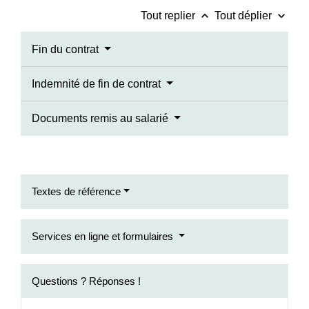
keyboard_arrow_up
keyboard_arrow_down
Tout replier
Tout déplier
Fin du contrat
Indemnité de fin de contrat
Documents remis au salarié
Textes de référence
Services en ligne et formulaires
Questions ? Réponses !