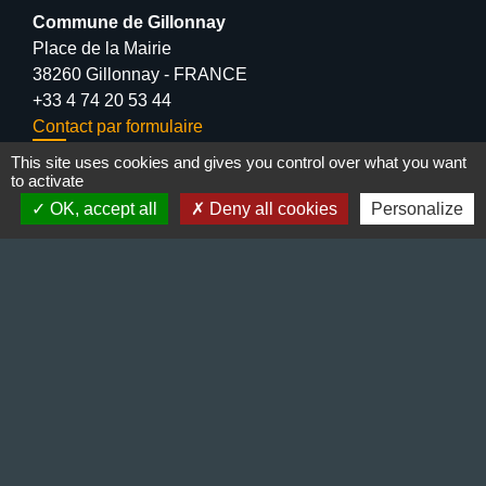
Commune de Gillonnay
Place de la Mairie
38260 Gillonnay - FRANCE
+33 4 74 20 53 44
Contact par formulaire
This site uses cookies and gives you control over what you want
Lundi : 10:00 - 12:00
to activate
Mercredi : 13:30 - 16:30
OK, accept all
Deny all cookies
Personalize
Vendredi : 10:00 - 12:00 / 15:00 - 18:00
Liens
Préfecture de l'Isère
Département de l'Isère