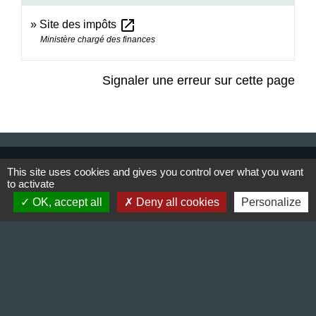
open_in_new
Site des impôts
Ministère chargé des finances
Signaler une erreur sur cette page
Contact & Horaires
This site uses cookies and gives you control over what you want
to activate
Commune de Gillonnay
OK, accept all
Deny all cookies
Personalize
Place de la Mairie
38260 Gillonnay - FRANCE
+33 4 74 20 53 44
Contact par formulaire
Lundi : 10:00 - 12:00
Mercredi : 13:30 - 16:30