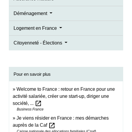
Déménagement
Logement en France
Citoyenneté - Élections
Pour en savoir plus
Welcome to France : retour en France pour une
activité salariée, créer une start-up, diriger une
open_in_new
société, ...
Business France
Je viens résider en France : mes démarches
open_in_new
auprès de la Caf
Caisse nationale des allocations familiales (Cnaf)