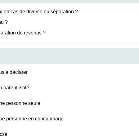
ial en cas de divorce ou séparation ?
nu ?
claration de revenus ?
us à déclarer
n parent isolé
'une personne seule
d'une personne en concubinage
acsé