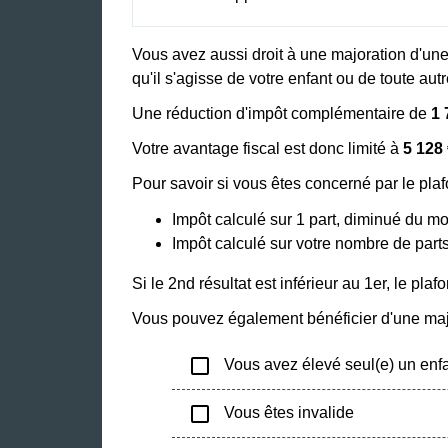
Vous avez aussi droit à une majoration d'une
qu'il s'agisse de votre enfant ou de toute au
Une réduction d'impôt complémentaire de
1 
Votre avantage fiscal est donc limité à
5 128
Pour savoir si vous êtes concerné par le pla
Impôt calculé sur 1 part, diminué du 
Impôt calculé sur votre nombre de parts 
Si le 2
nd
résultat est inférieur au 1
er
, le pla
Vous pouvez également bénéficier d'une majo
check_box_outline_blank
Vous avez élevé seul(e) un enf
check_box_outline_blank
Vous êtes invalide