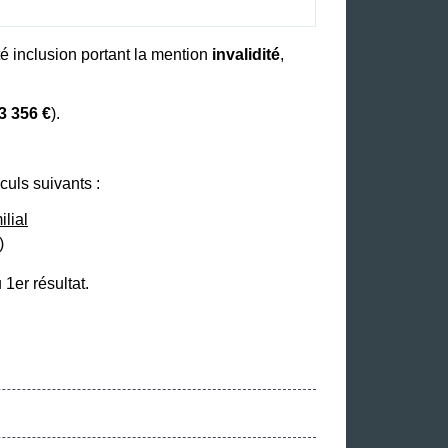
é inclusion portant la mention
invalidité
,
3 356 €
).
culs suivants :
ilial
)
u 1
er
résultat.