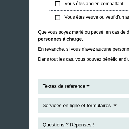
check_box_outline_blank
Vous êtes ancien combattant
check_box_outline_blank
Vous êtes veuve ou veuf d'un a
Que vous soyez marié ou pacsé, en cas de d
personnes à charge
.
En revanche, si vous n'avez aucune personne
Dans tout les cas, vous pouvez bénéficier d
Textes de référence
Services en ligne et formulaires
Questions ? Réponses !